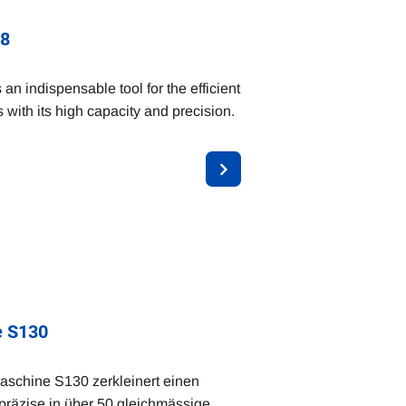
68
n indispensable tool for the efficient
with its high capacity and precision.
e S130
aschine S130 zerkleinert einen
präzise in über 50 gleichmässige