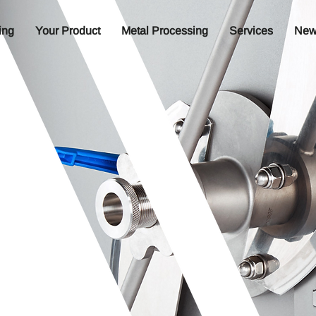
ing
Your Product
Metal Processing
Services
New