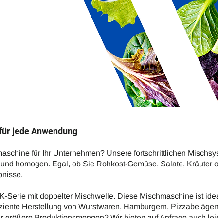
für jede Anwendung
schine für Ihr Unternehmen? Unsere fortschrittlichen Mischsys
 und homogen. Egal, ob Sie Rohkost-Gemüse, Salate, Kräuter 
bnisse.
-Serie mit doppelter Mischwelle. Diese Mischmaschine ist ideal
fiziente Herstellung von Wurstwaren, Hamburgern, Pizzabeläge
r größere Produktionsmengen? Wir bieten auf Anfrage auch lei