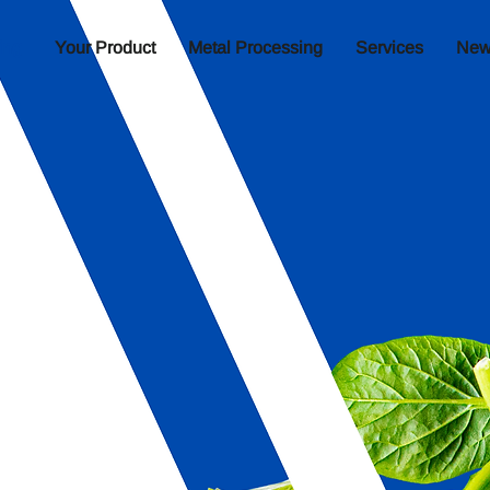
ing
Your Product
Metal Processing
Services
New