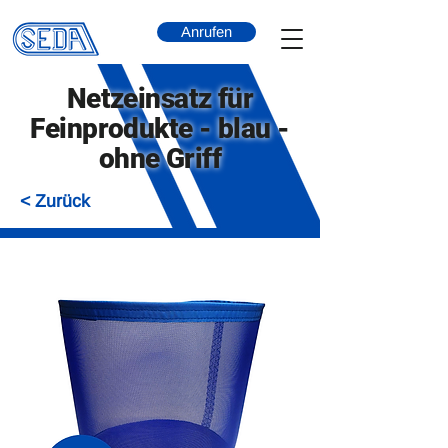
Anrufen
Netzeinsatz für
Feinprodukte - blau -
ohne Griff
< Zurück