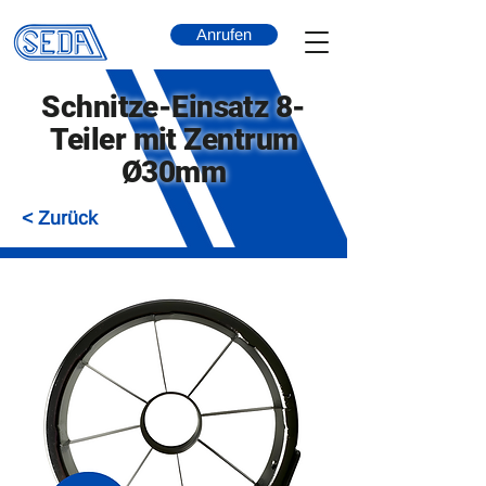
Anrufen
Schnitze-Einsatz 8-
Teiler mit Zentrum
Ø30mm
< Zurück