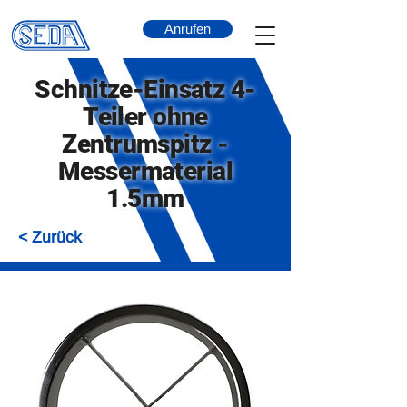
Anrufen
Schnitze-Einsatz 4-
Teiler ohne
Zentrumspitz -
Messermaterial
1.5mm
< Zurück