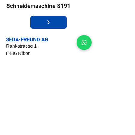
Schneidemaschine S191
SEDA-FREUND AG
Rankstrasse 1
8486 Rikon
Tel:
+41 (0) 43 255 74 10
E-Mail:
seda@seda.ch
LEBENSMITTELVERARBEITUNG
Entkeimen
Waschen
Schälen
Schneiden
Trocknen
Verpacken