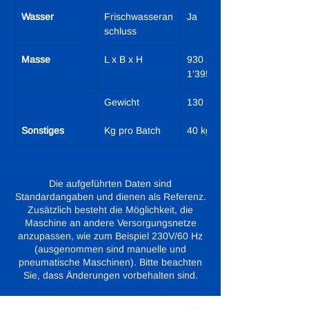
Wasser
Frischwasseran
Ja
schluss
Masse
L x B x H
930 x 910 x 
1'395 mm
Gewicht
130 kg
Sonstiges
Kg pro Batch
40 kg
Die aufgeführten Daten sind
Standardangaben und dienen als Referenz.
Zusätzlich besteht die Möglichkeit, die
Maschine an andere Versorgungsnetze
anzupassen, wie zum Beispiel 230V/60 Hz
(ausgenommen sind manuelle und
pneumatische Maschinen). Bitte beachten
Sie, dass Änderungen vorbehalten sind.