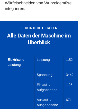
Würfelschneiden von Wurzelgemüse
integrieren.
TECHNISCHE DATEN
Alle Daten der Maschine im
Überblick
Elektrische 
Leistung
1.52 kW
Leistung
Spannung
3~400 V N/PE
Einlauf- / 
1'254 mm
Aufgabehöhe
Auslauf- / 
671 mm
Ausgabehöhe