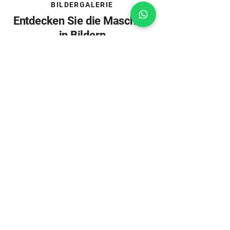
BILDERGALERIE
Entdecken Sie die Maschine
in Bildern
Maschinenabbildungen können
Sonderzubehör beinhalten.
Download
Alles Wichtige auf einen
Klick